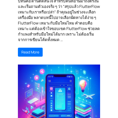
บทนี้คือ ด่านตัดสินใจ สำหรับคนที่อ่านมาถึงตรงนี้
และเริ่มถามตัวเองจริง ๆ ว่า “สรุปแล้ว FlutterFlow
เหมาะกับเราหรือเปล่า” ถ้าคุณอยู่ในช่วงจะเลือก
เครื่องมือ พลาดบทนี้ไปอาจเลือกผิดทางได้ง่าย ๆ
FlutterFlow เหมาะกับมือใหม่ไหม คำตอบคือ
เหมาะ แต่ต้องเข้าใจขอบเขต FlutterFlow ช่วยลด
กำแพงสำหรับมือใหม่ได้มาก เพราะ ไม่ต้องเริ่ม
จากการเขียนโค้ดทั้งหมด …
Read More