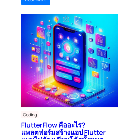
Coding
FlutterFlow คืออะไร?
แพลตฟอร์มสร้างแอป Flutter