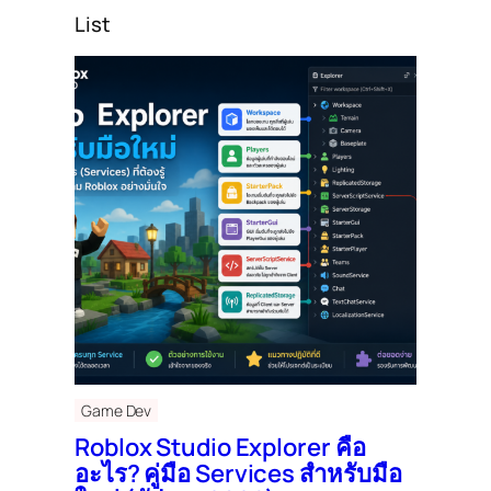
List
Game Dev
Roblox Studio Explorer คือ
อะไร? คู่มือ Services สำหรับมือ