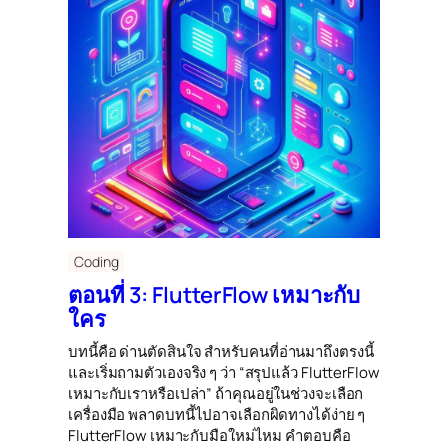
Coding
ตอนที่ 3: FlutterFlow เหมาะกับ
ใคร
บทนี้คือ ด่านตัดสินใจ สำหรับคนที่อ่านมาถึงตรงนี้
และเริ่มถามตัวเองจริง ๆ ว่า “สรุปแล้ว FlutterFlow
เหมาะกับเราหรือเปล่า” ถ้าคุณอยู่ในช่วงจะเลือก
เครื่องมือ พลาดบทนี้ไปอาจเลือกผิดทางได้ง่าย ๆ
FlutterFlow เหมาะกับมือใหม่ไหม คำตอบคือ