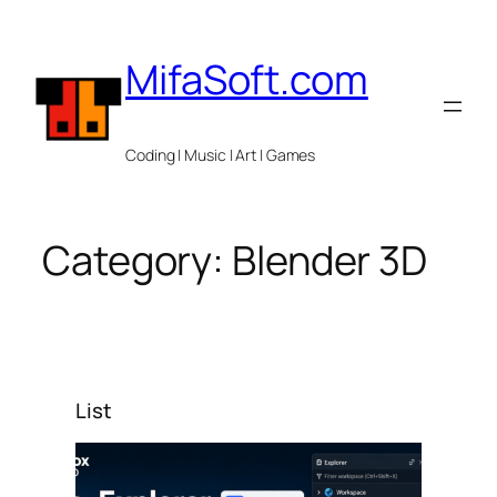
Skip
to
MifaSoft.com
content
Coding | Music | Art | Games
Category:
Blender 3D
List