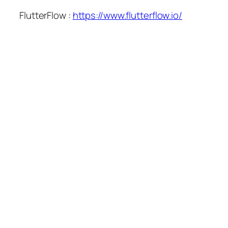
FlutterFlow :
https://www.flutterflow.io/