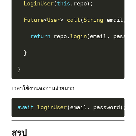
LoginUser
(
this
.
repo
)
;
Future
<
User
>
call
(
String
 email
,
S
return
 repo
.
login
(
email
,
 passwo
}
}
เวลาใช้งานจะอ่านง่ายมาก
Copy
await
loginUser
(
email
,
 password
)
;
สรุป